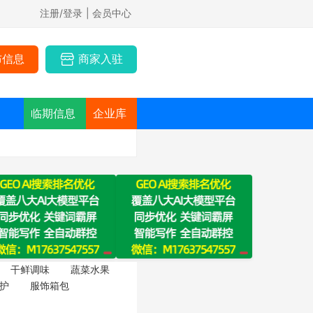
注册/登录
| 会员中心
布信息
商家入驻
临期信息
企业库
干鲜调味
蔬菜水果
护
服饰箱包