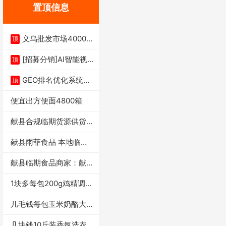
置顶信息
义乌批发市场4000多
顶
家实体供应链商
[招募分销]AI智能视
顶
频一键生成+支
GEO排名优化系统+A
顶
I搜索优化
便宜出方便面4800箱
献县合规临期货源供货商
适合社区店摆摊
献县雨菲食品 本地临期
门店支持城区无
献县临期食品商家：献县
雨菲食品店
1块多每包200g鸡精调味
料4万包
几毛钱每包玉米奶酪大虾
条独立小包装每
几块钱10斤装香氛洗衣