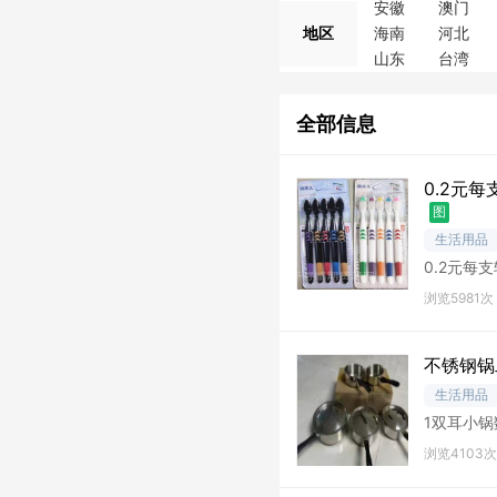
安徽
澳门
地区
海南
河北
山东
台湾
全部信息
0.2元
图
生活用品
0.2元每
浏览5981次
不锈钢锅
生活用品
1双耳小锅
单柄小奶锅
浏览4103次