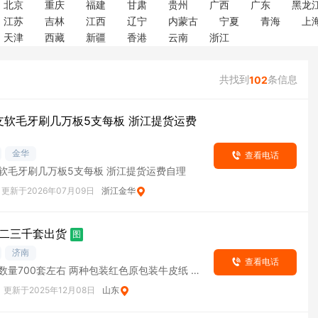
北京
重庆
福建
甘肃
贵州
广西
广东
黑龙
江苏
吉林
江西
辽宁
内蒙古
宁夏
青海
上
天津
西藏
新疆
香港
云南
浙江
共找到
条信息
102
每支软毛牙刷几万板5支每板 浙江提货运费
金华
查看电话
支软毛牙刷几万板5支每板 浙江提货运费自理
更新于2026年07月09日
浙江金华
二三千套出货
图
济南
查看电话
数量700套左右 两种包装红色原包装牛皮纸 2
数量200-300箱子 一个箱子为
更新于2025年12月08日
山东