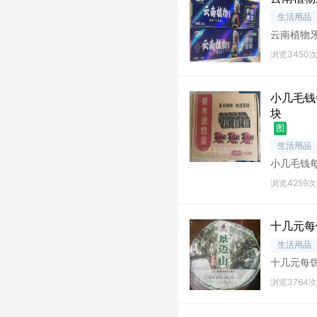
生活用品
云南植物牙
浏览3450
小几毛钱
块
图
生活用品
小几毛钱每
盒；24
浏览4259次
十几元每
生活用品
十几元每饼
提货
浏览3764次