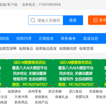
机版/客户端
业务电话：17091980968
发
期回收
招商代理
正期批发
商务服务
渠道信息
临期货源网
临期食品
临期食品批发
临期微信群
临期货源
料
临期酒水
休闲零食
奶豆茶糖
进口食品
米面粮油
鲜冷冻
方便冲调
烘焙膨化
保健礼盒
母婴玩具
美妆洗
码电器
厨房用品
其他产品