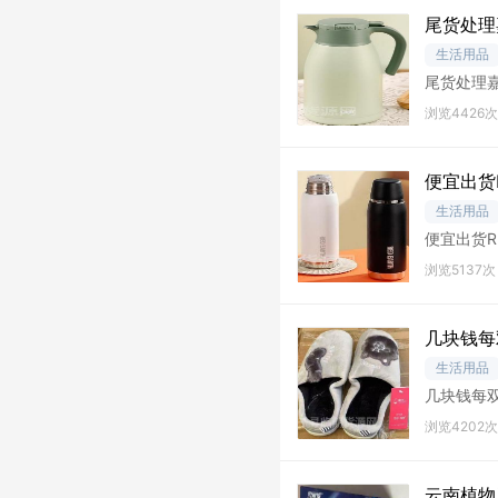
尾货处理
生活用品
尾货处理嘉
个米白 3
浏览4426次
便宜出货R
生活用品
便宜出货RD
80个火山岩
浏览5137次
几块钱每
生活用品
几块钱每
自理
浏览4202次
云南植物