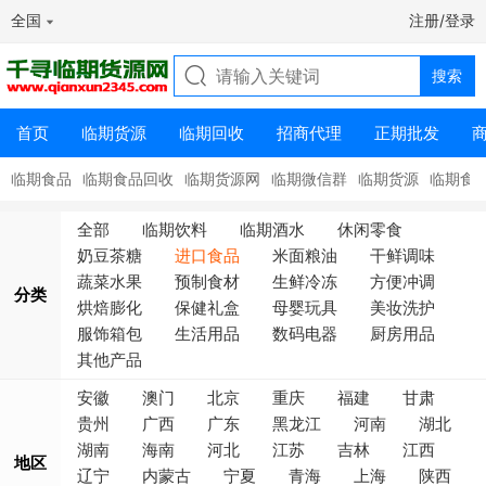
全国
注册/登录
首页
临期货源
临期回收
招商代理
正期批发
临期食品
临期食品回收
临期货源网
临期微信群
临期货源
临期食
全部
临期饮料
临期酒水
休闲零食
奶豆茶糖
进口食品
米面粮油
干鲜调味
蔬菜水果
预制食材
生鲜冷冻
方便冲调
分类
烘焙膨化
保健礼盒
母婴玩具
美妆洗护
服饰箱包
生活用品
数码电器
厨房用品
其他产品
安徽
澳门
北京
重庆
福建
甘肃
贵州
广西
广东
黑龙江
河南
湖北
湖南
海南
河北
江苏
吉林
江西
地区
辽宁
内蒙古
宁夏
青海
上海
陕西