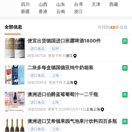
四川
山西
山东
台湾
天津
西藏
新疆
香港
云南
浙江
全部信息
共找到
条信息
49
便宜出货德国进口班露啤酒1800件
图
进口食品
杭州
浏览4875次
更新于昨天
浙江
二块多每盒德国德亚纯牛奶箱装
图
进口食品
上海
浏览3494次
更新于昨天
上海
澳洲进口伯爵蓝莓葡萄汁一二千瓶
图
进口食品
上海
浏览5268次
更新于2026年04月15日
上海上海
澳洲进口艾希顿果园气泡果汁饮料四百多瓶
图
进口食品
上海