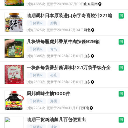
浏览4685次
更新于2026年07月09日
山东济南
临期调料日本原装进口东字寿喜烧汁271箱
图
干鲜调味
廊坊
浏览3825次
更新于2025年12月04日
河北
几块钱每瓶虎邦香菜牛肉辣酱929箱
图
干鲜调味
青岛
浏览3395次
更新于2025年12月01日
山东
一块多每袋番茄酱调味料2.1万袋手续齐全
图
干鲜调味
枣庄
浏览2600次
更新于2025年12月01日
山东
厨邦鲜味生抽1000件
图
干鲜调味
郑州
浏览2284次
更新于2025年11月11日
河南
临期干货鸡油菌几百包便宜出
图
干鲜调味
成都