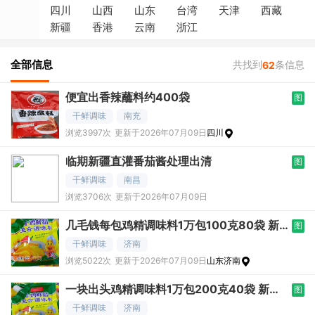
四川
山西
山东
台湾
天津
西藏
新疆
香港
云南
浙江
全部信息
共找到
条信息
62
便宜出香辣蘸料约400袋
图
干鲜调味
南充
浏览3997次
更新于2026年07月09日
四川
临期新疆直灌番茄酱处理出清
图
干鲜调味
南昌
浏览3706次
更新于2026年07月09日
几毛钱每包鸡精调味料1万包100克80袋 新
图
日
干鲜调味
济南
浏览5022次
更新于2026年07月09日
山东济南
一块出头鸡精调味料1万包200克40袋 新日
图
期
干鲜调味
济南