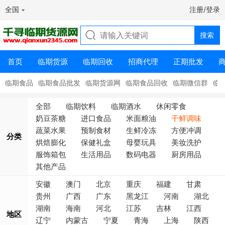
全国
注册/登录
首页
临期货源
临期回收
招商代理
正期批发
临期食品
临期食品批发
临期货源网
临期食品回收
临期微信群
临
全部
临期饮料
临期酒水
休闲零食
奶豆茶糖
进口食品
米面粮油
干鲜调味
蔬菜水果
预制食材
生鲜冷冻
方便冲调
分类
烘焙膨化
保健礼盒
母婴玩具
美妆洗护
服饰箱包
生活用品
数码电器
厨房用品
其他产品
安徽
澳门
北京
重庆
福建
甘肃
贵州
广西
广东
黑龙江
河南
湖北
湖南
海南
河北
江苏
吉林
江西
地区
辽宁
内蒙古
宁夏
青海
上海
陕西