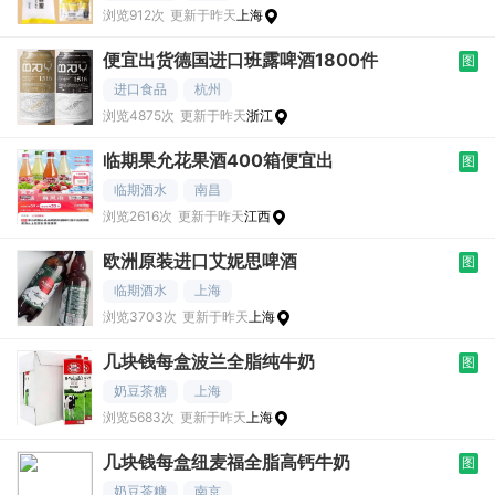
浏览912次
更新于昨天
上海
便宜出货德国进口班露啤酒1800件
图
进口食品
杭州
浏览4875次
更新于昨天
浙江
临期果允花果酒400箱便宜出
图
临期酒水
南昌
浏览2616次
更新于昨天
江西
欧洲原装进口艾妮思啤酒
图
临期酒水
上海
浏览3703次
更新于昨天
上海
几块钱每盒波兰全脂纯牛奶
图
奶豆茶糖
上海
浏览5683次
更新于昨天
上海
几块钱每盒纽麦福全脂高钙牛奶
图
奶豆茶糖
南京