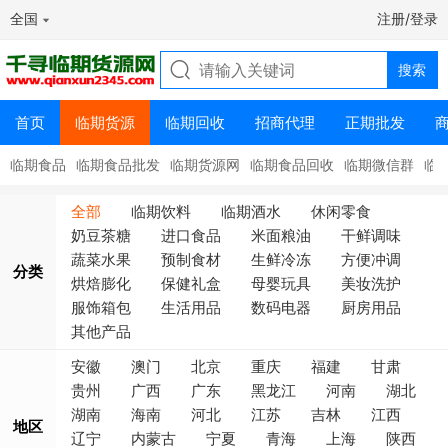
全国
注册/登录
首页
临期货源
临期回收
招商代理
正期批发
临期食品
临期食品批发
临期货源网
临期食品回收
临期微信群
临
全部
临期饮料
临期酒水
休闲零食
奶豆茶糖
进口食品
米面粮油
干鲜调味
蔬菜水果
预制食材
生鲜冷冻
方便冲调
分类
烘焙膨化
保健礼盒
母婴玩具
美妆洗护
服饰箱包
生活用品
数码电器
厨房用品
其他产品
安徽
澳门
北京
重庆
福建
甘肃
贵州
广西
广东
黑龙江
河南
湖北
湖南
海南
河北
江苏
吉林
江西
地区
辽宁
内蒙古
宁夏
青海
上海
陕西