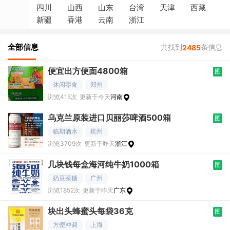
四川
山西
山东
台湾
天津
西藏
新疆
香港
云南
浙江
全部信息
共找到
条信息
2485
便宜出方便面4800箱
图
休闲零食
郑州
浏览415次
更新于今天
河南
乌克兰原装进口贝丽莎啤酒500箱
图
临期酒水
杭州
浏览3709次
更新于昨天
浙江
几块钱每盒海河纯牛奶1000箱
图
奶豆茶糖
广州
浏览1852次
更新于昨天
广东
块出头蜂蜜头每袋36克
图
方便冲调
上海