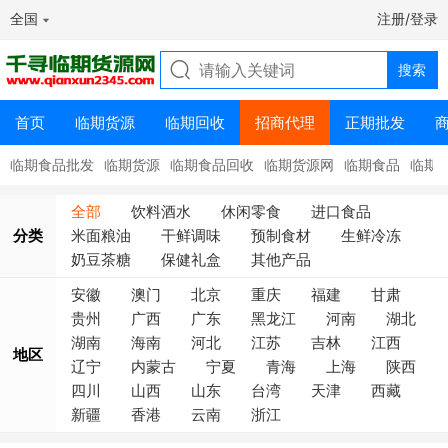
全国
注册/登录
首页
临期货源
临期回收
招商代理
正期批发
临期食品批发
临期货源
临期食品回收
临期货源网
临期食品
临期
全部
饮料酒水
休闲零食
进口食品
分类
米面粮油
干鲜调味
预制食材
生鲜冷冻
奶豆茶糖
保健礼盒
其他产品
安徽
澳门
北京
重庆
福建
甘肃
贵州
广西
广东
黑龙江
河南
湖北
湖南
海南
河北
江苏
吉林
江西
地区
辽宁
内蒙古
宁夏
青海
上海
陕西
四川
山西
山东
台湾
天津
西藏
新疆
香港
云南
浙江