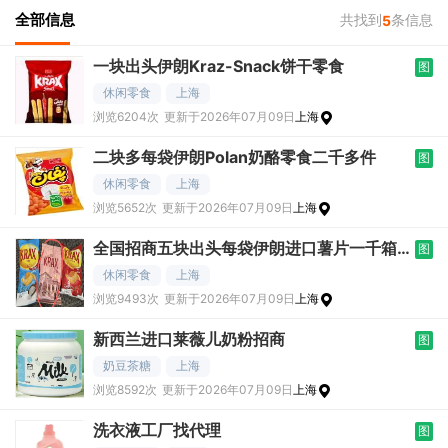
全部信息
共找到
条信息
5
一块出头伊朗Kraz-Snack饼干零食
图
休闲零食
上海
浏览6204次
更新于2026年07月09日
上海
二块多每袋伊朗Polan奶酪零食二千多件
图
休闲零食
上海
浏览5652次
更新于2026年07月09日
上海
全国招商五块出头每袋伊朗进口薯片一千箱
图
起
休闲零食
上海
浏览9493次
更新于2026年07月09日
上海
新西兰进口莱薇儿奶粉招商
图
奶豆茶糖
上海
浏览8592次
更新于2026年07月09日
上海
洗衣液工厂找代理
图