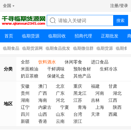
全国
注册/登录
首页
临期货源
临期回收
招商代理
正期批发
临期食品
临期货源网
临期食品批发
临期微信群
临期货源
临期食
全部
饮料酒水
休闲零食
进口食品
分类
米面粮油
干鲜调味
预制食材
生鲜冷冻
奶豆茶糖
保健礼盒
其他产品
安徽
澳门
北京
重庆
福建
甘肃
贵州
广西
广东
黑龙江
河南
湖北
湖南
海南
河北
江苏
吉林
江西
地区
辽宁
内蒙古
宁夏
青海
上海
陕西
四川
山西
山东
台湾
天津
西藏
新疆
香港
云南
浙江