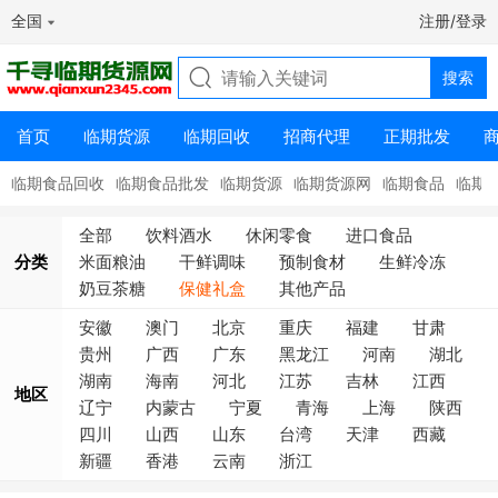
全国
注册/登录
首页
临期货源
临期回收
招商代理
正期批发
临期食品回收
临期食品批发
临期货源
临期货源网
临期食品
临期
全部
饮料酒水
休闲零食
进口食品
分类
米面粮油
干鲜调味
预制食材
生鲜冷冻
奶豆茶糖
保健礼盒
其他产品
安徽
澳门
北京
重庆
福建
甘肃
贵州
广西
广东
黑龙江
河南
湖北
湖南
海南
河北
江苏
吉林
江西
地区
辽宁
内蒙古
宁夏
青海
上海
陕西
四川
山西
山东
台湾
天津
西藏
新疆
香港
云南
浙江