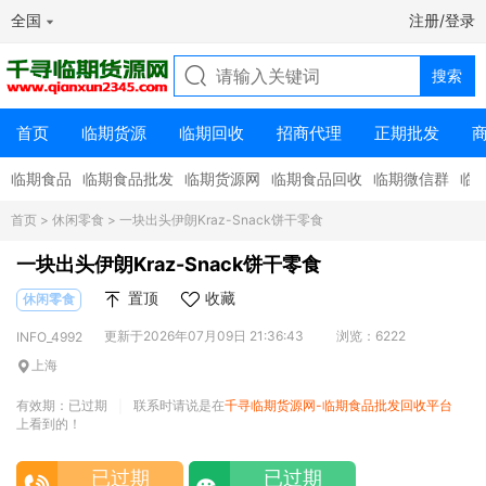
全国
注册/登录
首页
临期货源
临期回收
招商代理
正期批发
临期食品
临期食品批发
临期货源网
临期食品回收
临期微信群
临
首页
>
休闲零食
> 一块出头伊朗Kraz-Snack饼干零食
一块出头伊朗Kraz-Snack饼干零食
置顶
收藏
休闲零食
更新于2026年07月09日 21:36:43
浏览：6222
INFO_4992
上海
有效期：已过期
联系时请说是在
千寻临期货源网-临期食品批发回收平台
|
上看到的！
已过期
已过期