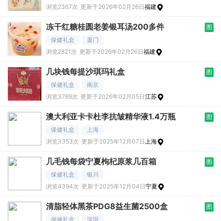
浏览2367次
更新于2026年02月26日
福建
冻干红糖桂圆老姜银耳汤200多件
图
保健礼盒
厦门
浏览2821次
更新于2026年02月26日
福建
几块钱每提沙琪玛礼盒
图
保健礼盒
南京
浏览3769次
更新于2026年02月05日
江苏
澳大利亚卡卡杜李抗皱精华液1.4万瓶
图
保健礼盒
上海
浏览3353次
更新于2025年12月07日
上海
几毛钱每袋宁夏枸杞原浆几百箱
图
保健礼盒
银川
浏览4394次
更新于2025年12月04日
宁夏
清脂轻体黑茶PDG8益生菌2500盒
图
保健礼盒
深圳