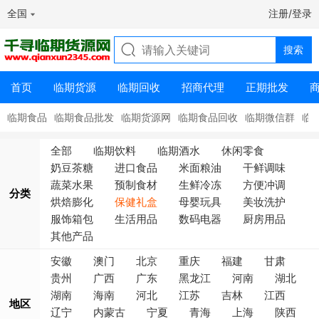
全国
注册/登录
首页
临期货源
临期回收
招商代理
正期批发
临期食品
临期食品批发
临期货源网
临期食品回收
临期微信群
临
全部
临期饮料
临期酒水
休闲零食
奶豆茶糖
进口食品
米面粮油
干鲜调味
蔬菜水果
预制食材
生鲜冷冻
方便冲调
分类
烘焙膨化
保健礼盒
母婴玩具
美妆洗护
服饰箱包
生活用品
数码电器
厨房用品
其他产品
安徽
澳门
北京
重庆
福建
甘肃
贵州
广西
广东
黑龙江
河南
湖北
湖南
海南
河北
江苏
吉林
江西
地区
辽宁
内蒙古
宁夏
青海
上海
陕西