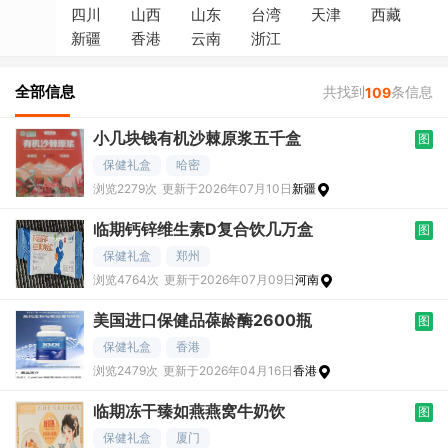
四川
山西
山东
台湾
天津
西藏
新疆
香港
云南
浙江
全部信息
共找到
条信息
109
小几块钱有机沙棘原浆五千盒
图
保健礼盒
哈密
浏览2279次
更新于2026年07月10日
新疆
临期钙锌维生素D复合饮几万盒
图
保健礼盒
郑州
浏览4764次
更新于2026年07月09日
河南
美国进口保健品葆龄酶2600瓶
图
保健礼盒
香港
浏览2479次
更新于2026年04月16日
香港
临期冻干臻如燕燕窝牛奶饮
图
保健礼盒
厦门