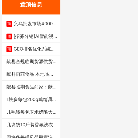
置顶信息
义乌批发市场4000多
顶
家实体供应链商
[招募分销]AI智能视
顶
频一键生成+支
GEO排名优化系统+A
顶
I搜索优化
献县合规临期货源供货商
适合社区店摆摊
献县雨菲食品 本地临期
门店支持城区无
献县临期食品商家：献县
雨菲食品店
1块多每包200g鸡精调味
料4万包
几毛钱每包玉米奶酪大虾
条独立小包装每
几块钱10斤装香氛洗衣
液活动礼品福利
四块多每桶母婴酵素洗衣