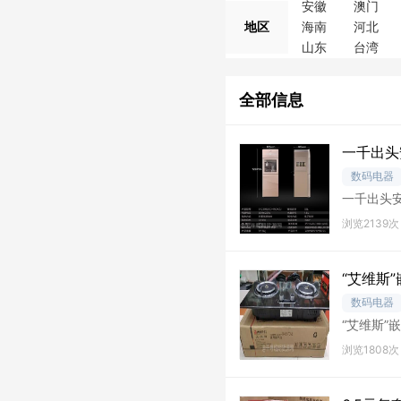
安徽
澳门
地区
海南
河北
山东
台湾
全部信息
一千出头
数码电器
一千出头安
Y23
浏览2139次
“艾维斯”
数码电器
“艾维斯”
能
浏览1808次