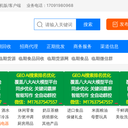
机版/客户端
业务电话：17091980968
发
期回收
招商代理
正期批发
商务服务
渠道信息
临期货源
临期食品回收
临期货源网
临期食品
临期微信群
酒水
休闲零食
奶豆茶糖
进口食品
米面粮油
干鲜
鲜冷冻
方便冲调
烘焙膨化
保健礼盒
母婴玩具
美妆洗
码电器
厨房用品
其他产品