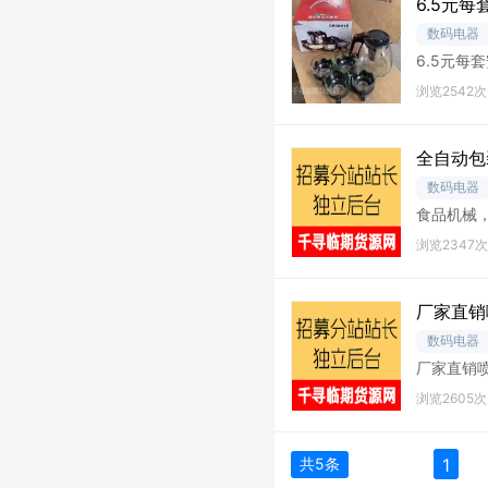
6.5元
数码电器
6.5元每
品
浏览2542次
全自动包
数码电器
食品机械
品，调料
浏览2347次
厂家直销
数码电器
厂家直销
机，小字
浏览2605次
共5条
1