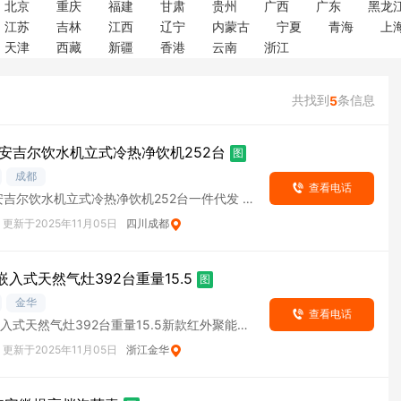
北京
重庆
福建
甘肃
贵州
广西
广东
黑龙
江苏
吉林
江西
辽宁
内蒙古
宁夏
青海
上
天津
西藏
新疆
香港
云南
浙江
共找到
条信息
5
安吉尔饮水机立式冷热净饮机252台
图
成都
查看电话
吉尔饮水机立式冷热净饮机252台一件代发 J
更新于2025年11月05日
四川成都
嵌入式天然气灶392台重量15.5
图
金华
查看电话
嵌入式天然气灶392台重量15.5新款红外聚能功
更新于2025年11月05日
浙江金华