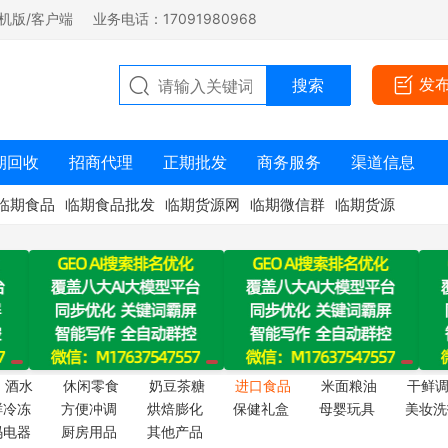
机版/客户端
业务电话：17091980968
发
期回收
招商代理
正期批发
商务服务
渠道信息
临期食品
临期食品批发
临期货源网
临期微信群
临期货源
酒水
休闲零食
奶豆茶糖
进口食品
米面粮油
干鲜
鲜冷冻
方便冲调
烘焙膨化
保健礼盒
母婴玩具
美妆洗
码电器
厨房用品
其他产品