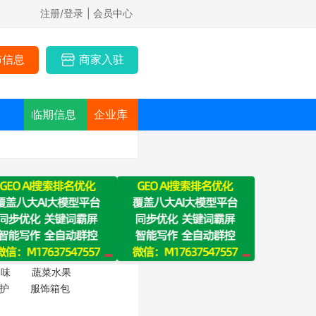
注册/登录
| 会员中心
布信息
商家入驻
临期信息
企业库
调味
蔬菜水果
护
服饰箱包