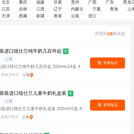
北京
重庆
福建
甘肃
贵州
广西
广东
黑龙
江苏
吉林
江西
辽宁
内蒙古
宁夏
青海
上
天津
西藏
新疆
香港
云南
浙江
共找到
条信息
28
装进口纽仕兰纯牛奶几百件起
图
上海
查看电话
进口纽仕兰纯牛奶几百件起 250mlx24盒 4
更新于昨天
上海
原装进口纽仕兰儿童牛奶礼盒装
图
上海
查看电话
装进口纽仕兰儿童牛奶礼盒装 200ml10盒 A
更新于昨天
上海