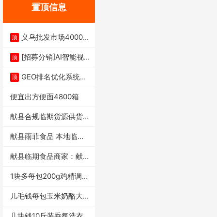
置顶信息
义乌批发市场4000多
顶
家实体供应链商
[招募分销]AI智能视
顶
频一键生成+支
GEO排名优化系统+A
顶
I搜索优化
便宜出方便面4800箱
献县合规临期货源供货商
适合社区店摆摊
献县雨菲食品 本地临期
门店支持城区无
献县临期食品商家：献县
雨菲食品店
1块多每包200g鸡精调味
料4万包
几毛钱每包玉米奶酪大虾
条独立小包装每
几块钱10斤装香氛洗衣