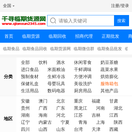
全国
注册/登录
首页
临期货源
临期回收
招商代理
正期批发
临期食品
临期食品回收
临期货源网
临期微信群
临期食品批发
临
全部
饮料
酒水
休闲零食
奶豆茶糖
进口食品
米面粮油
干鲜调味
蔬菜水果
分类
预制食材
生鲜冷冻
方便冲调
烘焙膨化
保健礼盒
母婴玩具
美妆洗护
服饰箱包
生活用品
数码电器
厨房用品
其他产品
安徽
澳门
北京
重庆
福建
甘肃
贵州
广西
广东
黑龙江
河南
湖北
湖南
海南
河北
江苏
吉林
江西
地区
辽宁
内蒙古
宁夏
青海
上海
陕西
四川
山西
山东
台湾
天津
西藏