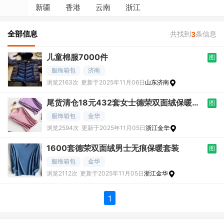
新疆
香港
云南
浙江
全部信息
共找到
条信息
3
儿童棉服7000件
图
服饰箱包
济南
浏览2163次
更新于2025年11月06日
山东济南
尾货清仓18元432套女士德荣双面绒保暖套
图
装
服饰箱包
金华
浏览2594次
更新于2025年11月05日
浙江金华
1600套德荣双面绒男士无痕保暖套装
图
服饰箱包
金华
浏览2112次
更新于2025年11月05日
浙江金华
1