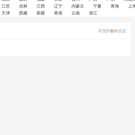
江苏
吉林
江西
辽宁
内蒙古
宁夏
青海
上
天津
西藏
新疆
香港
云南
浙江
共找到
条信息
0