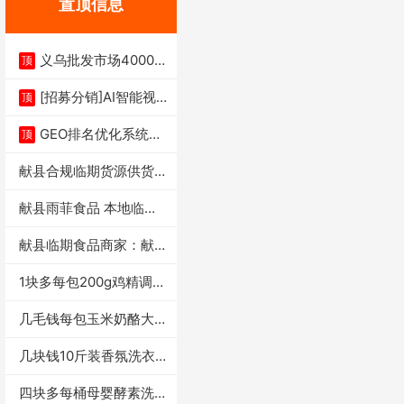
置顶信息
义乌批发市场4000多
顶
家实体供应链商
[招募分销]AI智能视
顶
频一键生成+支
GEO排名优化系统+A
顶
I搜索优化
献县合规临期货源供货商
适合社区店摆摊
献县雨菲食品 本地临期
门店支持城区无
献县临期食品商家：献县
雨菲食品店
1块多每包200g鸡精调味
料4万包
几毛钱每包玉米奶酪大虾
条独立小包装每
几块钱10斤装香氛洗衣
液活动礼品福利
四块多每桶母婴酵素洗衣