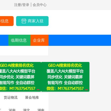
注册/登录
| 会员中心
布信息
商家入驻
临期信息
企业库
货运物流
展会地推
江
河南
湖北
湖南