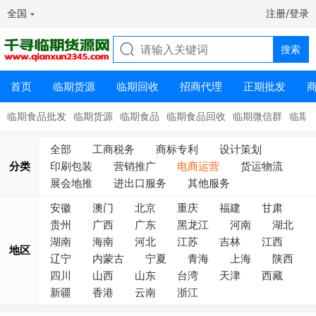
全国
注册/登录
首页
临期货源
临期回收
招商代理
正期批发
临期食品批发
临期货源
临期食品
临期食品回收
临期微信群
临期
全部
工商税务
商标专利
设计策划
分类
印刷包装
营销推广
电商运营
货运物流
展会地推
进出口服务
其他服务
安徽
澳门
北京
重庆
福建
甘肃
贵州
广西
广东
黑龙江
河南
湖北
湖南
海南
河北
江苏
吉林
江西
地区
辽宁
内蒙古
宁夏
青海
上海
陕西
四川
山西
山东
台湾
天津
西藏
新疆
香港
云南
浙江