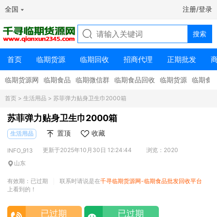
全国
注册/登录
首页
临期货源
临期回收
招商代理
正期批发
临期货源网
临期食品
临期微信群
临期食品回收
临期货源
临期食
首页
>
生活用品
> 苏菲弹力贴身卫生巾2000箱
苏菲弹力贴身卫生巾2000箱
置顶
收藏
生活用品
更新于2025年10月30日 12:24:44
浏览：2020
INFO_913
山东
有效期：已过期
联系时请说是在
千寻临期货源网-临期食品批发回收平台
|
上看到的！
已过期
已过期