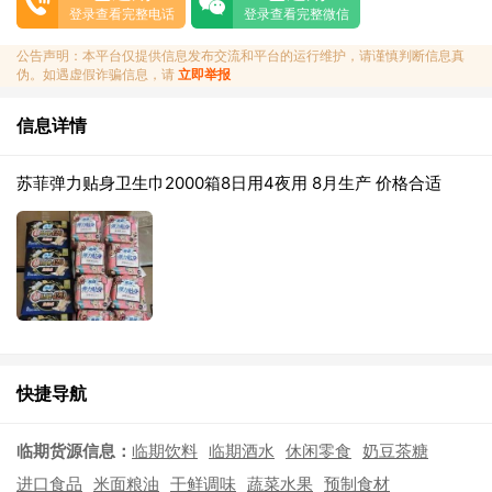
登录查看完整电话
登录查看完整微信
公告声明：本平台仅提供信息发布交流和平台的运行维护，请谨慎判断信息真
伪。如遇虚假诈骗信息，请
立即举报
信息详情
苏菲弹力贴身卫生巾2000箱8日用4夜用 8月生产 价格合适
快捷导航
临期货源信息：
临期饮料
临期酒水
休闲零食
奶豆茶糖
进口食品
米面粮油
干鲜调味
蔬菜水果
预制食材