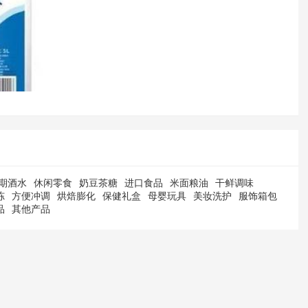
期酒水
休闲零食
奶豆茶糖
进口食品
米面粮油
干鲜调味
冻
方便冲调
烘焙膨化
保健礼盒
母婴玩具
美妆洗护
服饰箱包
品
其他产品