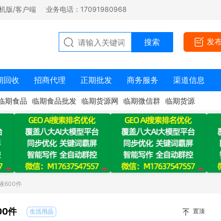
机版/客户端
业务电话：17091980968
发
期回收
招商代理
正期批发
商务服务
渠道信息
临期食品
临期食品批发
临期货源网
临期微信群
临期货源
液600件
00件
置顶
生活用品