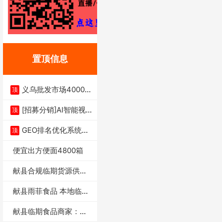
置顶信息
义乌批发市场4000多
顶
家实体供应链商
[招募分销]AI智能视
顶
频一键生成+支
GEO排名优化系统+A
顶
I搜索优化
便宜出方便面4800箱
献县合规临期货源供货
商适合社区店摆摊
献县雨菲食品 本地临期
门店支持城区无
献县临期食品商家：献
县雨菲食品店