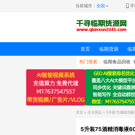
当前城市：
全国
手
首页
临期货源
临
热门搜索：
临期食品回收
首页
>
生活用品
> 5升装75酒精消毒
5升装75酒精消毒液6