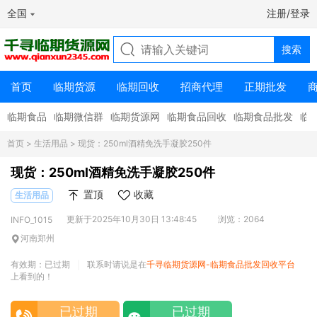
全国
注册/登录
首页
临期货源
临期回收
招商代理
正期批发
临期食品
临期微信群
临期货源网
临期食品回收
临期食品批发
临
首页
>
生活用品
> 现货：250ml酒精免洗手凝胶250件
现货：250ml酒精免洗手凝胶250件
置顶
收藏
生活用品
更新于2025年10月30日 13:48:45
浏览：2064
INFO_1015
河南郑州
有效期：已过期
联系时请说是在
千寻临期货源网-临期食品批发回收平台
|
上看到的！
已过期
已过期