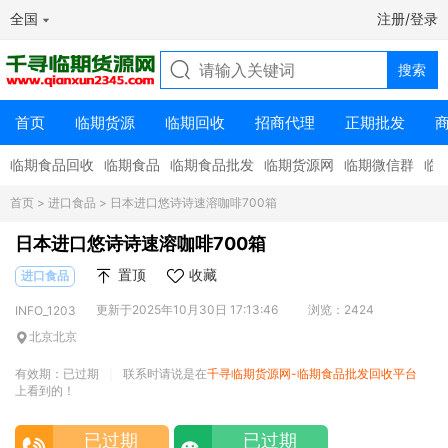
全国
注册/登录
首页
临期货源
临期回收
招商代理
正期批发
临期食品回收
临期食品
临期食品批发
临期货源网
临期微信群
临
首页
>
进口食品
> 日本进口悠诗诗速溶咖啡700箱
日本进口悠诗诗速溶咖啡700箱
置顶
收藏
进口食品
更新于2025年10月30日 17:13:46
浏览：2424
INFO_1203
北京北京
有效期：已过期
联系时请说是在
千寻临期货源网-临期食品批发回收平台
|
上看到的！
已过期
已过期