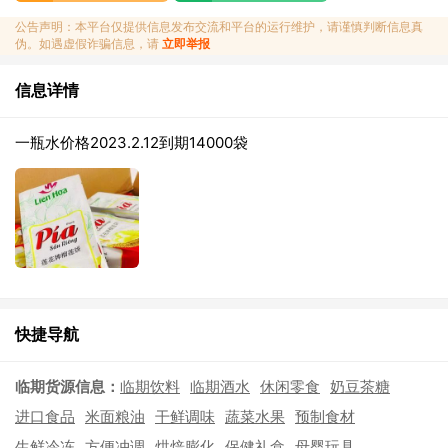
公告声明：本平台仅提供信息发布交流和平台的运行维护，请谨慎判断信息真
伪。如遇虚假诈骗信息，请
立即举报
信息详情
一瓶水价格2023.2.12到期14000袋
快捷导航
临期货源信息：
临期饮料
临期酒水
休闲零食
奶豆茶糖
进口食品
米面粮油
干鲜调味
蔬菜水果
预制食材
生鲜冷冻
方便冲调
烘焙膨化
保健礼盒
母婴玩具