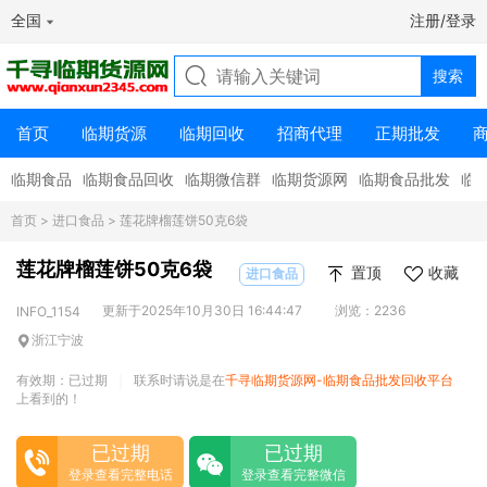
全国
注册/登录
首页
临期货源
临期回收
招商代理
正期批发
临期食品
临期食品回收
临期微信群
临期货源网
临期食品批发
临
首页
>
进口食品
> 莲花牌榴莲饼50克6袋
莲花牌榴莲饼50克6袋
置顶
收藏
进口食品
更新于2025年10月30日 16:44:47
浏览：2236
INFO_1154
浙江宁波
有效期：已过期
联系时请说是在
千寻临期货源网-临期食品批发回收平台
|
上看到的！
已过期
已过期
登录查看完整电话
登录查看完整微信