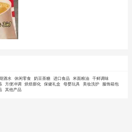
期酒水
休闲零食
奶豆茶糖
进口食品
米面粮油
干鲜调味
冻
方便冲调
烘焙膨化
保健礼盒
母婴玩具
美妆洗护
服饰箱包
品
其他产品