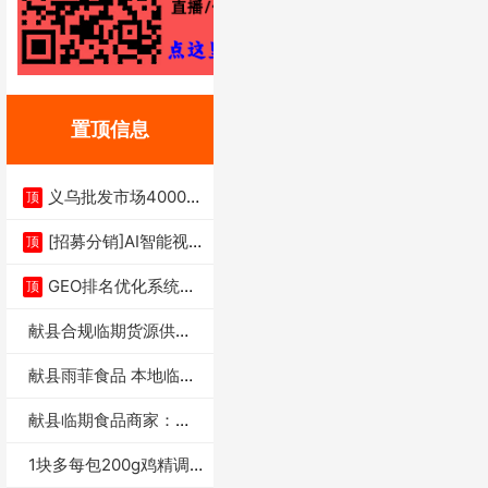
置顶信息
义乌批发市场4000多
顶
家实体供应链商
[招募分销]AI智能视
顶
频一键生成+支
GEO排名优化系统+A
顶
I搜索优化
献县合规临期货源供货
商适合社区店摆摊
献县雨菲食品 本地临期
门店支持城区无
献县临期食品商家：献
县雨菲食品店
1块多每包200g鸡精调
味料4万包