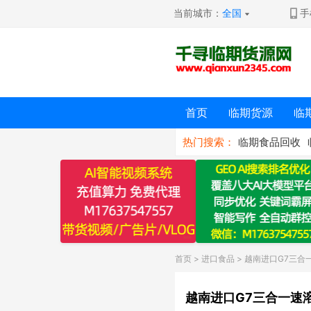
当前城市：
全国
手
首页
临期货源
临
热门搜索：
临期食品回收
首页
>
进口食品
> 越南进口G7三合
越南进口G7三合一速溶