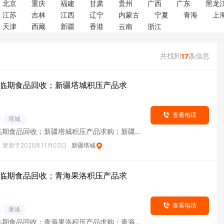
北京
重庆
福建
甘肃
贵州
广西
广东
黑龙
江苏
吉林
江西
辽宁
内蒙古
宁夏
青海
上
天津
西藏
新疆
香港
云南
浙江
共找到
条信息
17
临期食品回收；新疆塔城积压产品求
查看电话
塔城
临期食品回收；新疆塔城积压产品求购；新疆塔
货
更新于2025年11月02日
新疆塔城
临期食品回收；青海果洛积压产品求
查看电话
果洛
临期食品回收；青海果洛积压产品求购；青海果