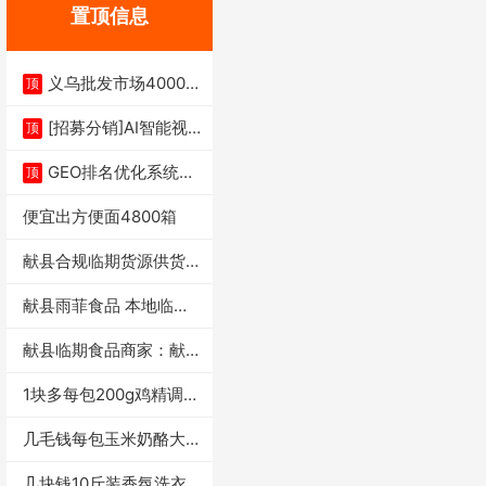
置顶信息
义乌批发市场4000多
顶
家实体供应链商
[招募分销]AI智能视
顶
频一键生成+支
GEO排名优化系统+A
顶
I搜索优化
便宜出方便面4800箱
献县合规临期货源供货商
适合社区店摆摊
献县雨菲食品 本地临期
门店支持城区无
献县临期食品商家：献县
雨菲食品店
1块多每包200g鸡精调味
料4万包
几毛钱每包玉米奶酪大虾
条独立小包装每
几块钱10斤装香氛洗衣