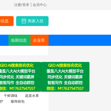
注册/登录
| 会员中心
布信息
商家入驻
临期信息
企业库
干鲜调味
蔬菜水果
护
服饰箱包