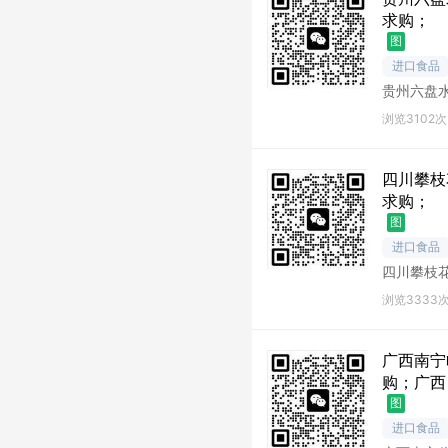
求购；
图
进口食品
贵州六盘
州六盘水
浏览3102次
四川攀枝
求购；
图
进口食品
四川攀枝
川攀枝花
浏览3333
广西南宁
购；广西
图
进口食品