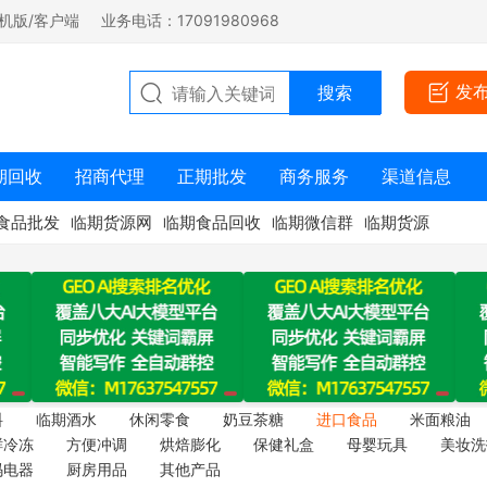
机版/客户端
业务电话：17091980968
发
期回收
招商代理
正期批发
商务服务
渠道信息
食品批发
临期货源网
临期食品回收
临期微信群
临期货源
料
临期酒水
休闲零食
奶豆茶糖
进口食品
米面粮油
鲜冷冻
方便冲调
烘焙膨化
保健礼盒
母婴玩具
美妆洗
码电器
厨房用品
其他产品