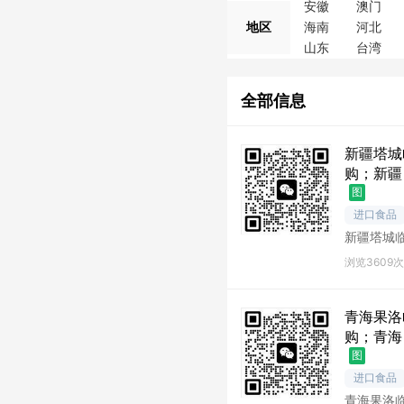
安徽
澳门
地区
海南
河北
山东
台湾
全部信息
新疆塔城
购；新疆
图
进口食品
新疆塔城
城库存尾
浏览3609次
青海果洛
购；青海
图
进口食品
青海果洛