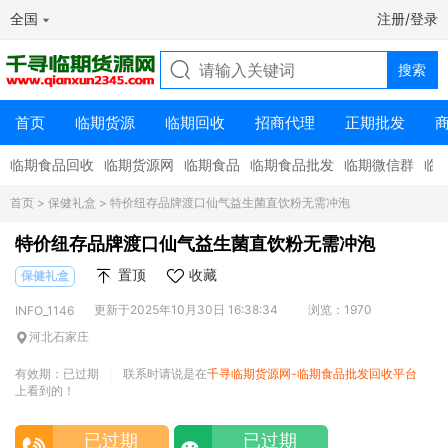
全国
注册/登录
首页
临期货源
临期回收
招商代理
正期批发
临期食品回收
临期货源网
临期食品
临期食品批发
临期微信群
临
首页
>
保健礼盒
> 特价纽存品牌渡口仙气益生菌直饮粉无需冲泡
特价纽存品牌渡口仙气益生菌直饮粉无需冲泡
置顶
收藏
保健礼盒
更新于2025年10月30日 16:38:34
浏览：1970
INFO_1146
河北石家庄
有效期：已过期
联系时请说是在
千寻临期货源网-临期食品批发回收平台
|
上看到的！
已过期
已过期