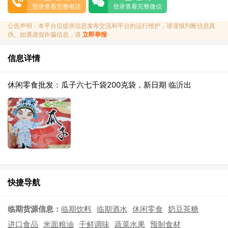
登录查看完整电话
登录查看完整微信
公告声明：本平台仅提供信息发布交流和平台的运行维护，请谨慎判断信息真
伪。如遇虚假诈骗信息，请
立即举报
信息详情
休闲零食批发：瓜子六七千袋200克袋，新日期 临沂出
快捷导航
临期货源信息：
临期饮料
临期酒水
休闲零食
奶豆茶糖
进口食品
米面粮油
干鲜调味
蔬菜水果
预制食材