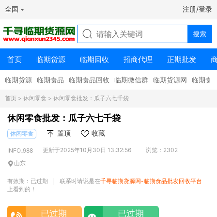
全国
注册/登录
首页
临期货源
临期回收
招商代理
正期批发
临期货源
临期食品
临期食品回收
临期微信群
临期货源网
临期食
首页
>
休闲零食
> 休闲零食批发：瓜子六七千袋
休闲零食批发：瓜子六七千袋
置顶
收藏
休闲零食
更新于2025年10月30日 13:32:56
浏览：2302
INFO_988
山东
有效期：已过期
联系时请说是在
千寻临期货源网-临期食品批发回收平台
|
上看到的！
已过期
已过期