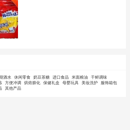
期酒水
休闲零食
奶豆茶糖
进口食品
米面粮油
干鲜调味
冻
方便冲调
烘焙膨化
保健礼盒
母婴玩具
美妆洗护
服饰箱包
品
其他产品