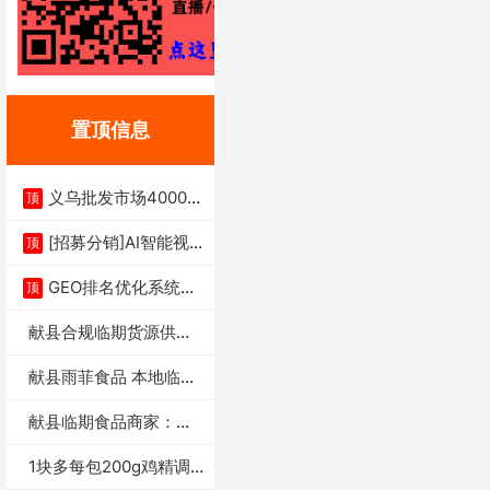
置顶信息
义乌批发市场4000多
顶
家实体供应链商
[招募分销]AI智能视
顶
频一键生成+支
GEO排名优化系统+A
顶
I搜索优化
献县合规临期货源供货
商适合社区店摆摊
献县雨菲食品 本地临期
门店支持城区无
献县临期食品商家：献
县雨菲食品店
1块多每包200g鸡精调
味料4万包