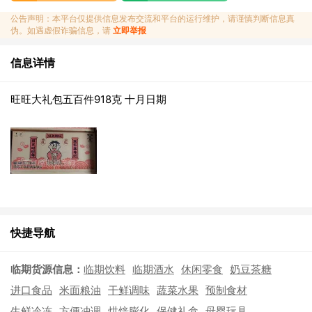
公告声明：本平台仅提供信息发布交流和平台的运行维护，请谨慎判断信息真
伪。如遇虚假诈骗信息，请
立即举报
信息详情
旺旺大礼包五百件918克 十月日期
快捷导航
临期货源信息：
临期饮料
临期酒水
休闲零食
奶豆茶糖
进口食品
米面粮油
干鲜调味
蔬菜水果
预制食材
生鲜冷冻
方便冲调
烘焙膨化
保健礼盒
母婴玩具