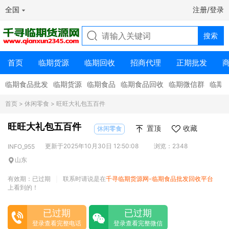
全国
注册/登录
首页
临期货源
临期回收
招商代理
正期批发
临期食品批发
临期货源
临期食品
临期食品回收
临期微信群
临期
首页
>
休闲零食
> 旺旺大礼包五百件
旺旺大礼包五百件
置顶
收藏
休闲零食
更新于2025年10月30日 12:50:08
浏览：2348
INFO_955
山东
有效期：已过期
联系时请说是在
千寻临期货源网-临期食品批发回收平台
|
上看到的！
已过期
已过期
登录查看完整电话
登录查看完整微信