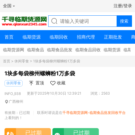
全国
注册/登录
首页
临期货源
临期回收
招商代理
正期批发
临期货源网
临期食品
临期食品批发
临期食品回收
临期货源
临期
首页
>
休闲零食
> 1块多每袋柳州螺蛳粉1万多袋
1块多每袋柳州螺蛳粉1万多袋
置顶
收藏
休闲零食
更新于2025年10月30日 12:39:21
浏览：2563
INFO_938
广西柳州
有效期：已过期
联系时请说是在
千寻临期货源网-临期食品批发回收平台
|
上看到的！
已过期
已过期