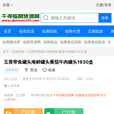
全国
注册/登录
首页
临期货源
临期回收
招商代理
正期批发
临期微信群
临期货源网
临期食品
临期食品回收
临期食品批发
临
首页
>
休闲零食
> 五香带鱼罐头海鲜罐头番茄牛肉罐头1930盒
五香带鱼罐头海鲜罐头番茄牛肉罐头1930盒
置顶
收藏
休闲零食
更新于2025年10月30日 12:38:45
浏览：2125
INFO_937
山东济南
有效期：已过期
联系时请说是在
千寻临期货源网-临期食品批发回收平台
|
上看到的！
已过期
已过期