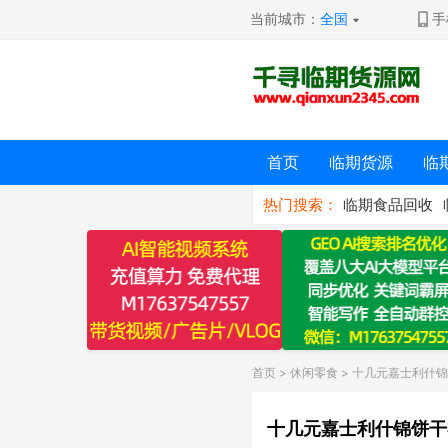
当前城市：
全国
手
首页
临期货源
临
热门搜索：
临期食品回收
首页
>
休闲零食
> 十几元嘉士利什
十几元嘉士利什锦饼干