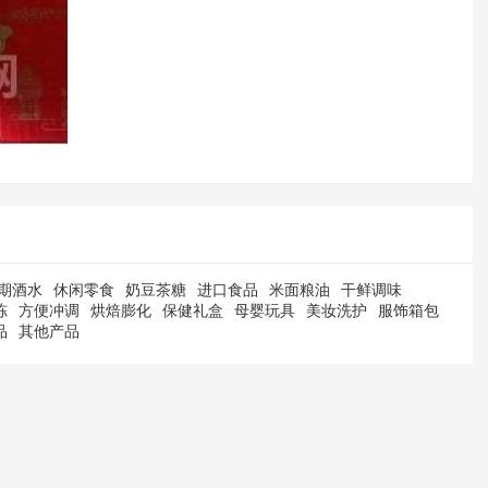
期酒水
休闲零食
奶豆茶糖
进口食品
米面粮油
干鲜调味
冻
方便冲调
烘焙膨化
保健礼盒
母婴玩具
美妆洗护
服饰箱包
品
其他产品