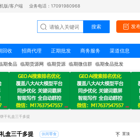
机版/客户端
业务电话：17091980968
发
期回收
招商代理
正期批发
商务服务
渠道信息
临期食品
临期货源网
临期货源
临期微信群
临期食品批发
锦饼干礼盒三千多提
礼盒三千多提
置顶
休闲零食