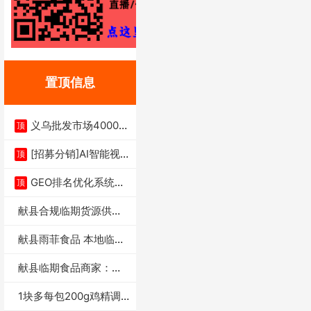
置顶信息
义乌批发市场4000多
顶
家实体供应链商
[招募分销]AI智能视
顶
频一键生成+支
GEO排名优化系统+A
顶
I搜索优化
献县合规临期货源供货
商适合社区店摆摊
献县雨菲食品 本地临期
门店支持城区无
献县临期食品商家：献
县雨菲食品店
1块多每包200g鸡精调
味料4万包