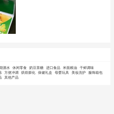
期酒水
休闲零食
奶豆茶糖
进口食品
米面粮油
干鲜调味
冻
方便冲调
烘焙膨化
保健礼盒
母婴玩具
美妆洗护
服饰箱包
品
其他产品