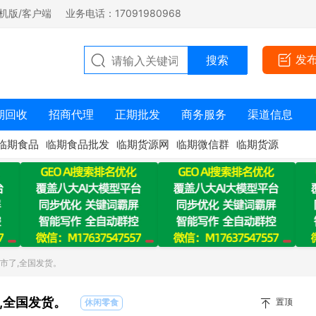
机版/客户端
业务电话：17091980968
发
期回收
招商代理
正期批发
商务服务
渠道信息
临期食品
临期食品批发
临期货源网
临期微信群
临期货源
市了,全国发货。
,全国发货。
置顶
休闲零食