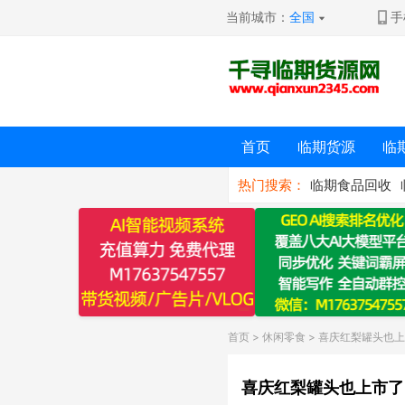
当前城市：
全国
手
首页
临期货源
临
热门搜索：
临期食品回收
首页
>
休闲零食
> 喜庆红梨罐头也上
喜庆红梨罐头也上市了