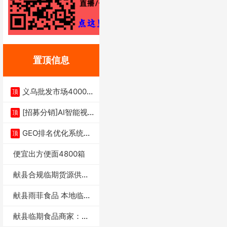
置顶信息
义乌批发市场4000多
顶
家实体供应链商
[招募分销]AI智能视
顶
频一键生成+支
GEO排名优化系统+A
顶
I搜索优化
便宜出方便面4800箱
献县合规临期货源供货
商适合社区店摆摊
献县雨菲食品 本地临期
门店支持城区无
献县临期食品商家：献
县雨菲食品店