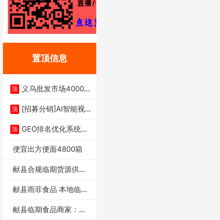
置顶信息
义乌批发市场4000多
顶
家实体供应链商
[招募分销]AI智能视
顶
频一键生成+支
GEO排名优化系统+A
顶
I搜索优化
便宜出方便面4800箱
献县合规临期货源供货
商适合社区店摆摊
献县雨菲食品 本地临期
门店支持城区无
献县临期食品商家：献
县雨菲食品店