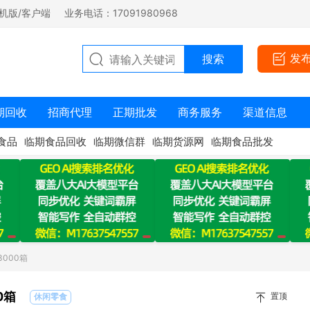
机版/客户端
业务电话：17091980968
发
期回收
招商代理
正期批发
商务服务
渠道信息
食品
临期食品回收
临期微信群
临期货源网
临期食品批发
000箱
0箱
置顶
休闲零食