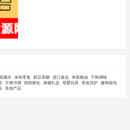
期酒水
休闲零食
奶豆茶糖
进口食品
米面粮油
干鲜调味
冻
方便冲调
烘焙膨化
保健礼盒
母婴玩具
美妆洗护
服饰箱包
品
其他产品