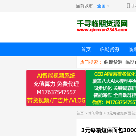
当前城市：
全国
手
首页
临期货源
临
热门搜索：
临期货源
临期
首页
>
休闲零食
> 3元每箱短保面包3
3元每箱短保面包300