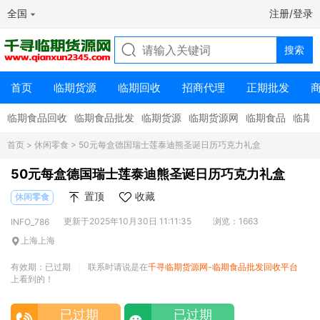
全国
注册/登录
首页
临期货源
临期回收
招商代理
正期批发
临期食品回收
临期食品批发
临期货源
临期货源网
临期食品
临期
首页
>
休闲零食
> 50元每盒德国瑞士莲泰迪熊圣诞日历巧克力礼盒
50元每盒德国瑞士莲泰迪熊圣诞日历巧克力礼盒
置顶
收藏
休闲零食
更新于2025年10月30日 11:11:35
浏览：1663
INFO_786
上海上海
有效期：已过期
联系时请说是在
千寻临期货源网-临期食品批发回收平台
|
上看到的！
已过期
已过期