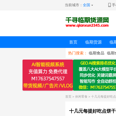
当前城市：
全国
手
首页
临期货源
临
热门搜索：
临期食品
临期
首页
>
休闲零食
> 十几元每提好吃点
十几元每提好吃点饼干