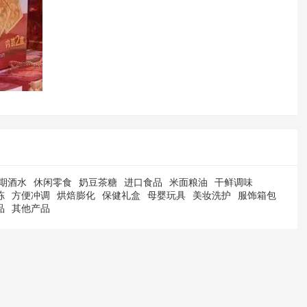
期酒水
休闲零食
奶豆茶糖
进口食品
米面粮油
干鲜调味
冻
方便冲调
烘焙膨化
保健礼盒
母婴玩具
美妆洗护
服饰箱包
品
其他产品