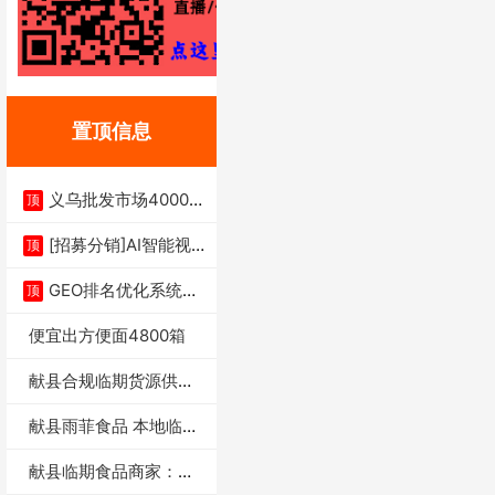
置顶信息
义乌批发市场4000多
顶
家实体供应链商
[招募分销]AI智能视
顶
频一键生成+支
GEO排名优化系统+A
顶
I搜索优化
便宜出方便面4800箱
献县合规临期货源供货
商适合社区店摆摊
献县雨菲食品 本地临期
门店支持城区无
献县临期食品商家：献
县雨菲食品店