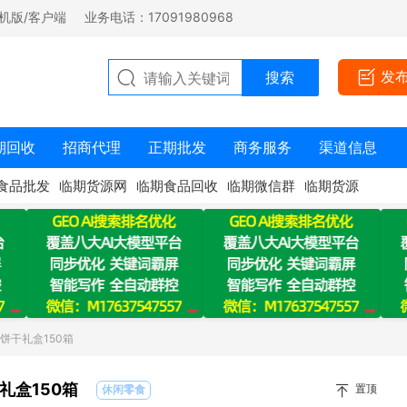
机版/客户端
业务电话：17091980968
发
期回收
招商代理
正期批发
商务服务
渠道信息
食品批发
临期货源网
临期食品回收
临期微信群
临期货源
饼干礼盒150箱
礼盒150箱
置顶
休闲零食