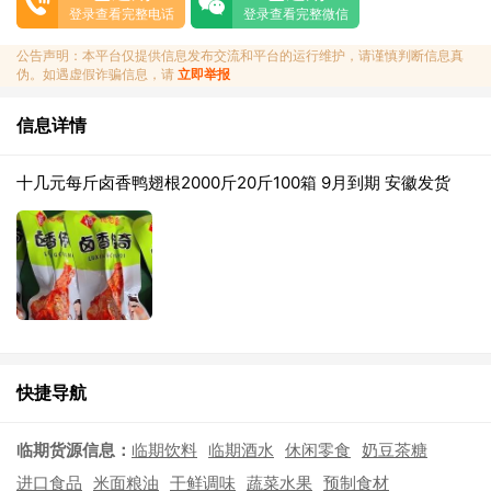
登录查看完整电话
登录查看完整微信
公告声明：本平台仅提供信息发布交流和平台的运行维护，请谨慎判断信息真
伪。如遇虚假诈骗信息，请
立即举报
信息详情
十几元每斤卤香鸭翅根2000斤20斤100箱 9月到期 安徽发货
快捷导航
临期货源信息：
临期饮料
临期酒水
休闲零食
奶豆茶糖
进口食品
米面粮油
干鲜调味
蔬菜水果
预制食材