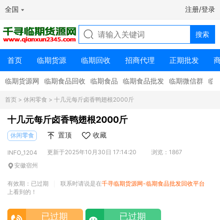
全国
注册/登录
首页
临期货源
临期回收
招商代理
正期批发
临期货源网
临期食品回收
临期食品
临期食品批发
临期微信群
临
首页
>
休闲零食
> 十几元每斤卤香鸭翅根2000斤
十几元每斤卤香鸭翅根2000斤
置顶
收藏
休闲零食
更新于2025年10月30日 17:14:20
浏览：1867
INFO_1204
安徽宿州
有效期：已过期
联系时请说是在
千寻临期货源网-临期食品批发回收平台
|
上看到的！
已过期
已过期