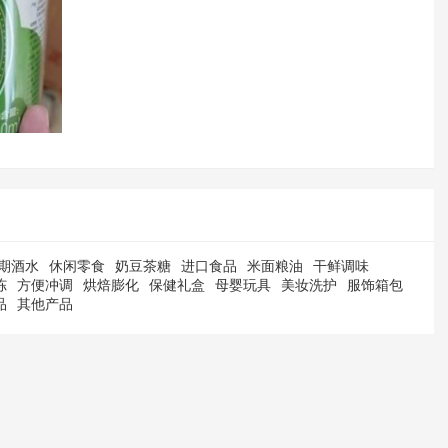
期酒水
休闲零食
奶豆茶糖
进口食品
米面粮油
干鲜调味
冻
方便冲调
烘焙膨化
保健礼盒
母婴玩具
美妆洗护
服饰箱包
品
其他产品