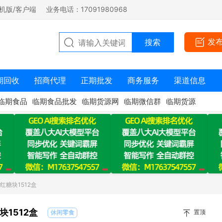
机版/客户端
业务电话：17091980968
发
期回收
招商代理
正期批发
商务服务
渠道信息
临期食品
临期食品批发
临期货源网
临期微信群
临期货源
红糖块1512盒
1512盒
置顶
休闲零食