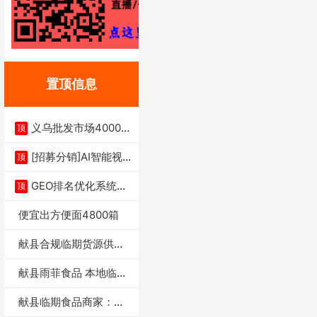
置顶信息
义乌批发市场4000多
顶
家实体供应链商
[招募分销]AI智能视
顶
频一键生成+支
GEO排名优化系统+A
顶
I搜索优化
便宜出方便面4800箱
献县合规临期货源供货
商适合社区店摆摊
献县雨菲食品 本地临期
门店支持城区无
献县临期食品商家：献
县雨菲食品店