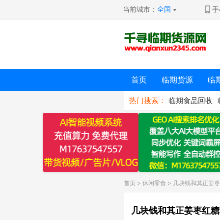
当前城市：
全国
手
首页
临期货源
临
热门搜索：
临期食品回收
首页
>
休闲零食
> 几块钱和其正姜枣
几块钱和其正姜枣红糖块