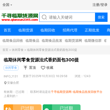
全国
注册/登录
首页
临期货源
临期回收
招商代理
正期批发
临期食品回收
临期食品
临期食品批发
临期货源网
临期微信群
临
首页
>
休闲零食
> 临期休闲零食货源法式香奶面包300提
临期休闲零食货源法式香奶面包300提
置顶
收藏
休闲零食
更新于2025年10月30日 16:29:58
浏览：1243
INFO_1131
安徽合肥
有效期：已过期
联系时请说是在
千寻临期货源网-临期食品批发回收平台
|
上看到的！
已过期
已过期