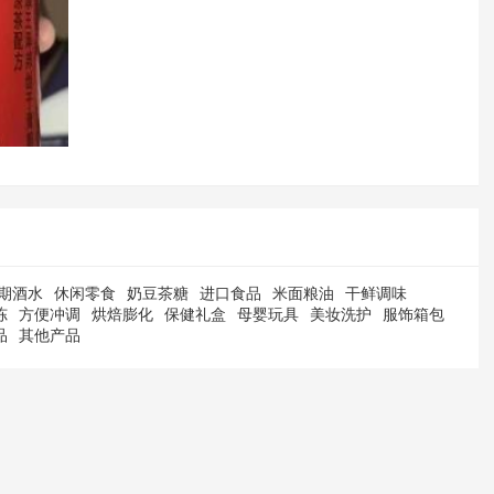
期酒水
休闲零食
奶豆茶糖
进口食品
米面粮油
干鲜调味
冻
方便冲调
烘焙膨化
保健礼盒
母婴玩具
美妆洗护
服饰箱包
品
其他产品