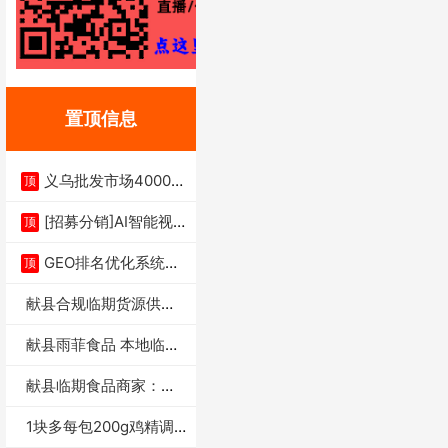
置顶信息
义乌批发市场4000多
顶
家实体供应链商
[招募分销]AI智能视
顶
频一键生成+支
GEO排名优化系统+A
顶
I搜索优化
献县合规临期货源供货
商适合社区店摆摊
献县雨菲食品 本地临期
门店支持城区无
献县临期食品商家：献
县雨菲食品店
1块多每包200g鸡精调
味料4万包