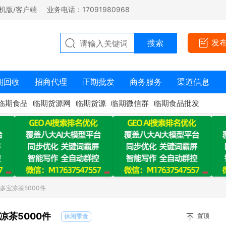
机版/客户端
业务电话：17091980968
发
期回收
招商代理
正期批发
商务服务
渠道信息
临期食品
临期货源网
临期货源
临期微信群
临期食品批发
多宝凉茶5000件
凉茶5000件
置顶
休闲零食