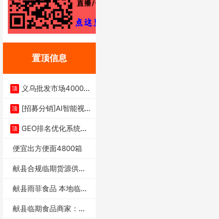
置顶信息
义乌批发市场4000多
顶
家实体供应链商
[招募分销]AI智能视
顶
频一键生成+支
GEO排名优化系统+A
顶
I搜索优化
便宜出方便面4800箱
献县合规临期货源供货
商适合社区店摆摊
献县雨菲食品 本地临期
门店支持城区无
献县临期食品商家：献
县雨菲食品店