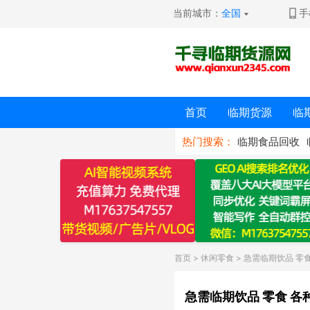
当前城市：
全国
手
首页
临期货源
临
热门搜索：
临期食品回收
首页
>
休闲零食
> 急需临期饮品 零
急需临期饮品 零食 各