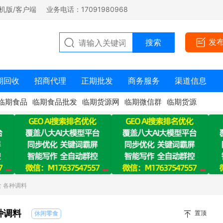
机版/客户端
业务电话：17091980968
发
期回收
招商代理
正期批发
商务服务
渠道信息
临期食品
临期食品批发
临期货源网
临期微信群
临期货源
食 各种调料
种调料
置顶
休闲零食