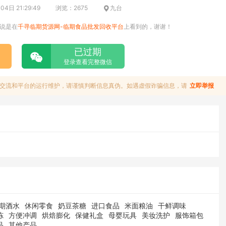
4日 21:29:49
浏览：2675
九台
说是在
千寻临期货源网-临期食品批发回收平台
上看到的，谢谢！
已过期
登录查看完整微信
交流和平台的运行维护，请谨慎判断信息真伪。如遇虚假诈骗信息，请
立即举报
期酒水
休闲零食
奶豆茶糖
进口食品
米面粮油
干鲜调味
冻
方便冲调
烘焙膨化
保健礼盒
母婴玩具
美妆洗护
服饰箱包
品
其他产品