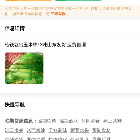
公告声明：本平台仅提供信息发布交流和平台的运行维护，请谨慎判断信息真
伪。如遇虚假诈骗信息，请
立即举报
信息详情
给钱就出玉米棒12吨山东发货 运费自理
快捷导航
临期货源信息：
临期饮料
临期酒水
休闲零食
奶豆茶糖
进口食品
米面粮油
干鲜调味
蔬菜水果
预制食材
生鲜冷冻
方便冲调
烘焙膨化
保健礼盒
母婴玩具