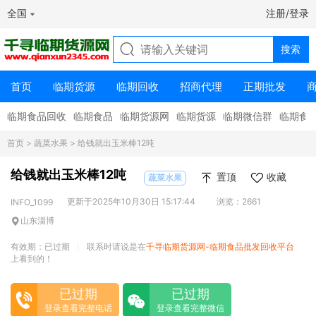
全国
注册/登录
首页
临期货源
临期回收
招商代理
正期批发
临期食品回收
临期食品
临期货源网
临期货源
临期微信群
临期食
首页
>
蔬菜水果
> 给钱就出玉米棒12吨
给钱就出玉米棒12吨
置顶
收藏
蔬菜水果
更新于2025年10月30日 15:17:44
浏览：2661
INFO_1099
山东淄博
有效期：已过期
联系时请说是在
千寻临期货源网-临期食品批发回收平台
|
上看到的！
已过期
已过期
登录查看完整电话
登录查看完整微信