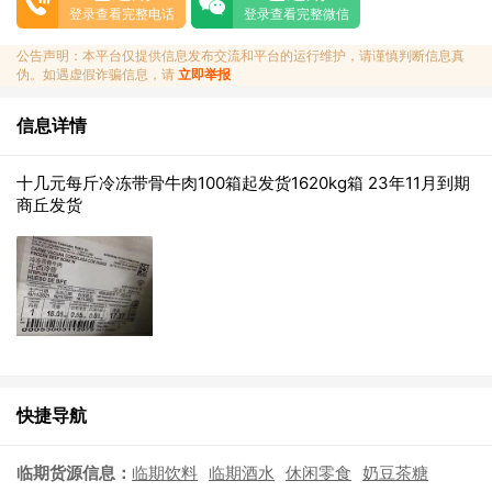
登录查看完整电话
登录查看完整微信
公告声明：本平台仅提供信息发布交流和平台的运行维护，请谨慎判断信息真
伪。如遇虚假诈骗信息，请
立即举报
信息详情
十几元每斤冷冻带骨牛肉100箱起发货1620kg箱 23年11月到期
商丘发货
快捷导航
临期货源信息：
临期饮料
临期酒水
休闲零食
奶豆茶糖