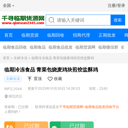
全国
注册/登录
首页
临期货源
临期回收
招商代理
正期批发
临期食品回收
临期食品
临期食品批发
临期货源网
临期微信群
临
首页
>
生鲜冷冻
> 临期冷冻食品 青菜包烧麦鸡块煎饺盐酥鸡
临期冷冻食品 青菜包烧麦鸡块煎饺盐酥鸡
置顶
收藏
生鲜冷冻
更新于2025年10月30日 14:26:33
浏览：2240
INFO_1044
湖北武汉
有效期：已过期
联系时请说是在
千寻临期货源网-临期食品批发回收平台
|
上看到的！
已过期
已过期