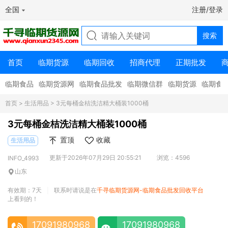
全国
注册/登录
首页
临期货源
临期回收
招商代理
正期批发
临期食品
临期货源网
临期食品批发
临期微信群
临期货源
临期食
首页
>
生活用品
> 3元每桶金桔洗洁精大桶装1000桶
3元每桶金桔洗洁精大桶装1000桶
置顶
收藏
生活用品
更新于2026年07月29日 20:55:21
浏览：4596
INFO_4993
山东
有效期：7天
联系时请说是在
千寻临期货源网-临期食品批发回收平台
|
上看到的！
17091980968
17091980968