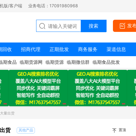
机版/客户端
业务电话：17091980968
发
期回收
招商代理
正期批发
商务服务
渠道信息
临期食品
临期货源网
临期货源
临期微信群
临期食品批发
料大量出货
出货
置顶
其他产品