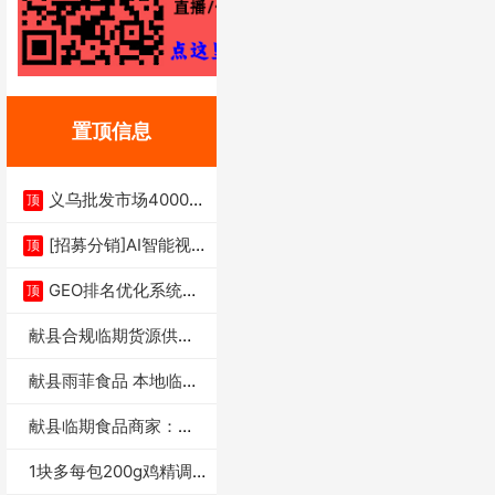
置顶信息
义乌批发市场4000多
顶
家实体供应链商
[招募分销]AI智能视
顶
频一键生成+支
GEO排名优化系统+A
顶
I搜索优化
献县合规临期货源供货
商适合社区店摆摊
献县雨菲食品 本地临期
门店支持城区无
献县临期食品商家：献
县雨菲食品店
1块多每包200g鸡精调
味料4万包