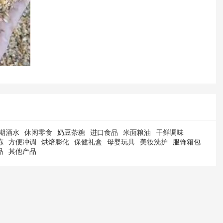
期酒水
休闲零食
奶豆茶糖
进口食品
米面粮油
干鲜调味
冻
方便冲调
烘焙膨化
保健礼盒
母婴玩具
美妆洗护
服饰箱包
品
其他产品