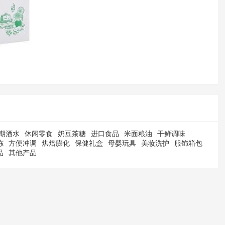
期酒水
休闲零食
奶豆茶糖
进口食品
米面粮油
干鲜调味
冻
方便冲调
烘焙膨化
保健礼盒
母婴玩具
美妆洗护
服饰箱包
品
其他产品