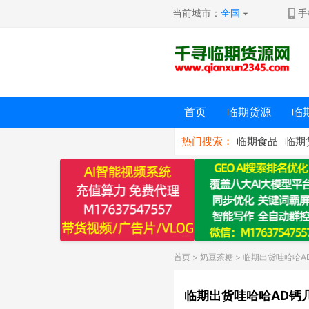
当前城市：
全国
手
首页
临期货源
临
热门搜索：
临期食品
临期
首页
>
奶豆茶糖
> 临期出货哇哈哈A
临期出货哇哈哈AD钙