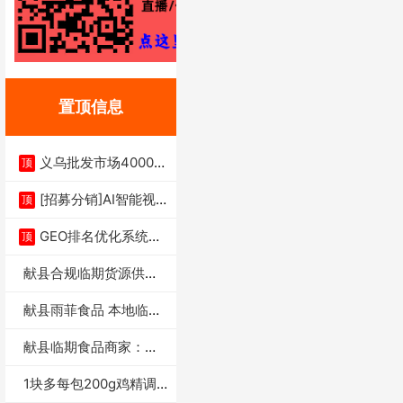
置顶信息
义乌批发市场4000多
顶
家实体供应链商
[招募分销]AI智能视
顶
频一键生成+支
GEO排名优化系统+A
顶
I搜索优化
献县合规临期货源供货
商适合社区店摆摊
献县雨菲食品 本地临期
门店支持城区无
献县临期食品商家：献
县雨菲食品店
1块多每包200g鸡精调
味料4万包