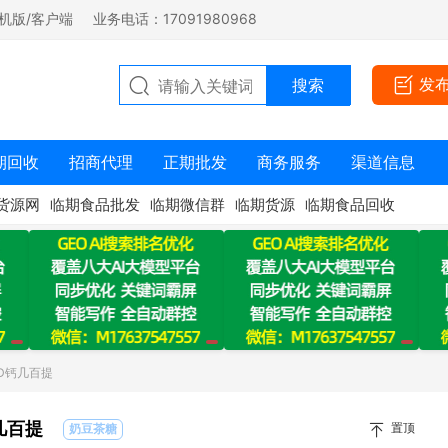
机版/客户端
业务电话：17091980968
发
期回收
招商代理
正期批发
商务服务
渠道信息
货源网
临期食品批发
临期微信群
临期货源
临期食品回收
D钙几百提
几百提
置顶
奶豆茶糖