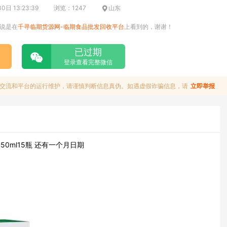
日 13:23:39
浏览：1247
山东
说是在
千寻临期货源网-临期食品批发回收平台
上看到的，谢谢！
已过期
登录查看完整微信
交流和平台的运行维护，请谨慎判断信息真伪。如遇虚假诈骗信息，请
立即举报
0ml15瓶 还有一个月日期