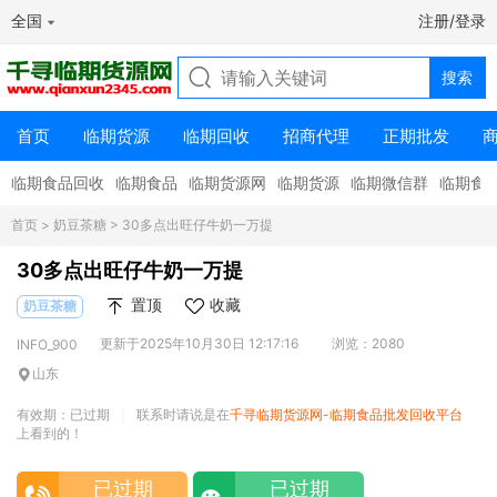
全国
注册/登录
首页
临期货源
临期回收
招商代理
正期批发
临期食品回收
临期食品
临期货源网
临期货源
临期微信群
临期食
首页
>
奶豆茶糖
> 30多点出旺仔牛奶一万提
30多点出旺仔牛奶一万提
置顶
收藏
奶豆茶糖
更新于2025年10月30日 12:17:16
浏览：2080
INFO_900
山东
有效期：已过期
联系时请说是在
千寻临期货源网-临期食品批发回收平台
|
上看到的！
已过期
已过期