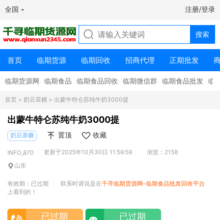
全国
注册/登录
首页
临期货源
临期回收
招商代理
正期批发
临期货源网
临期食品
临期食品回收
临期微信群
临期食品批发
临
首页
>
奶豆茶糖
> 出蒙牛特仑苏纯牛奶3000提
出蒙牛特仑苏纯牛奶3000提
置顶
收藏
奶豆茶糖
更新于2025年10月30日 11:59:59
浏览：2158
INFO_870
山东
有效期：已过期
联系时请说是在
千寻临期货源网-临期食品批发回收平台
|
上看到的！
已过期
已过期