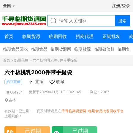
全国
注册/登录
首页
临期货源
临期回收
招商代理
正期批发
临期食品回收
临期食品
临期货源网
临期货源
临期微信群
临期食
首页
>
奶豆茶糖
> 六个核桃乳2000件带手提袋
六个核桃乳2000件带手提袋
置顶
收藏
奶豆茶糖
更新于2025年11月11日 10:21:45
浏览：2367
INFO_4984
吉林
有效期：已过期
联系时请说是在
千寻临期货源网-临期食品批发回收平台
|
上看到的！
已过期
已过期