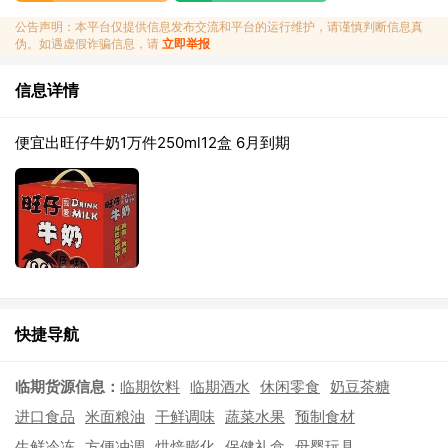
公告声明：本平台仅提供信息发布交流和平台的运行维护，请谨慎判断信息真
伪。如遇虚假诈骗信息，请
立即举报
信息详情
便宜出旺仔牛奶1万件250ml12盒 6月到期
快捷导航
临期货源信息：
临期饮料
临期酒水
休闲零食
奶豆茶糖
进口食品
米面粮油
干鲜调味
蔬菜水果
预制食材
生鲜冷冻
方便冲调
烘焙膨化
保健礼盒
母婴玩具