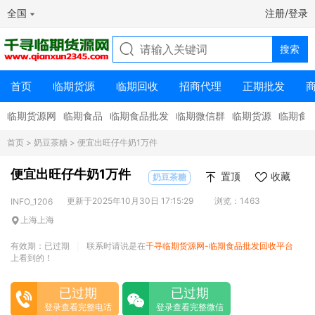
全国
注册/登录
首页
临期货源
临期回收
招商代理
正期批发
临期货源网
临期食品
临期食品批发
临期微信群
临期货源
临期食
首页
>
奶豆茶糖
> 便宜出旺仔牛奶1万件
便宜出旺仔牛奶1万件
置顶
收藏
奶豆茶糖
更新于2025年10月30日 17:15:29
浏览：1463
INFO_1206
上海上海
有效期：已过期
联系时请说是在
千寻临期货源网-临期食品批发回收平台
|
上看到的！
已过期
已过期
登录查看完整电话
登录查看完整微信