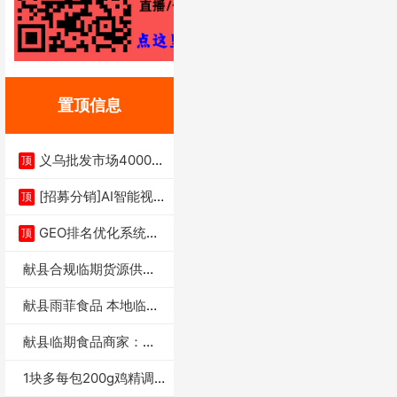
置顶信息
义乌批发市场4000多
顶
家实体供应链商
[招募分销]AI智能视
顶
频一键生成+支
GEO排名优化系统+A
顶
I搜索优化
献县合规临期货源供货
商适合社区店摆摊
献县雨菲食品 本地临期
门店支持城区无
献县临期食品商家：献
县雨菲食品店
1块多每包200g鸡精调
味料4万包