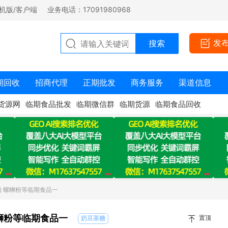
机版/客户端
业务电话：17091980968
发
期回收
招商代理
正期批发
商务服务
渠道信息
货源网
临期食品批发
临期微信群
临期货源
临期食品回收
奶 螺蛳粉等临期食品一
售红牛 牛奶 螺蛳粉等临期食品一
置顶
奶豆茶糖