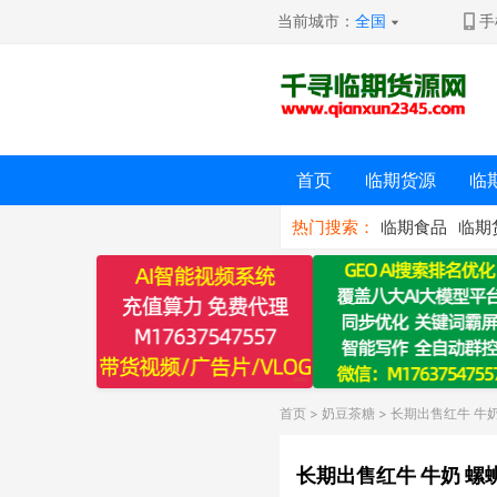
当前城市：
全国
手
首页
临期货源
临
热门搜索：
临期食品
临期
首页
>
奶豆茶糖
> 长期出售红牛 牛
长期出