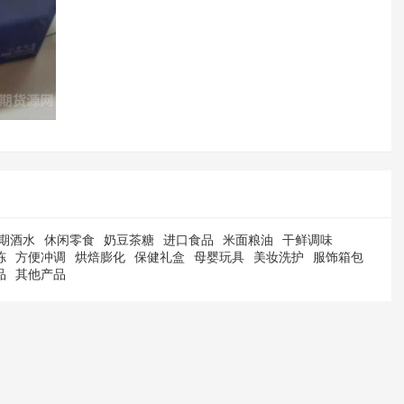
期酒水
休闲零食
奶豆茶糖
进口食品
米面粮油
干鲜调味
冻
方便冲调
烘焙膨化
保健礼盒
母婴玩具
美妆洗护
服饰箱包
品
其他产品