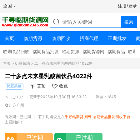
全国
注册/登录
首页
临期货源
临期回收
招商代理
正期批发
临期食品回收
临期食品批发
临期货源
临期货源网
临期食品
临期
首页
>
奶豆茶糖
> 二十多点未来星乳酸菌饮品4022件
二十多点未来星乳酸菌饮品4022件
置顶
收藏
奶豆茶糖
更新于2025年10月30日 16:33:22
浏览：1845
INFO_1137
广东广州
有效期：已过期
联系时请说是在
千寻临期货源网-临期食品批发回收平台
|
上看到的！
已过期
已过期