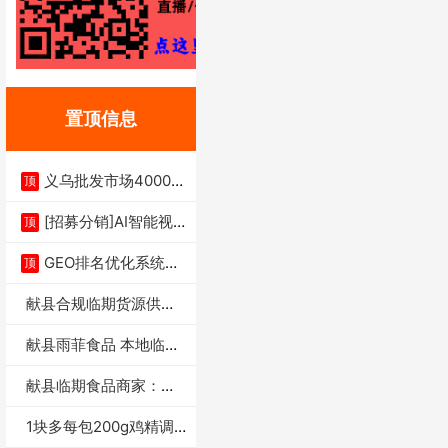
置顶信息
义乌批发市场4000多
顶
家实体供应链商
[招募分销]AI智能视
顶
频一键生成+支
GEO排名优化系统+A
顶
I搜索优化
献县合规临期货源供货
商适合社区店摆摊
献县雨菲食品 本地临期
门店支持城区无
献县临期食品商家：献
县雨菲食品店
1块多每包200g鸡精调
味料4万包