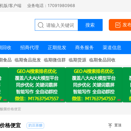
机版/客户端
业务电话：17091980968
发
期回收
招商代理
正期批发
商务服务
渠道信息
期食品
临期食品批发
临期微信群
临期货源
临期食品回收
乳酸菌价格便宜
价格便宜
置顶
奶豆茶糖