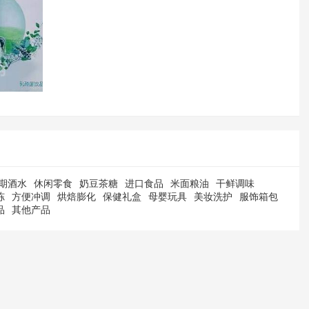
期酒水
休闲零食
奶豆茶糖
进口食品
米面粮油
干鲜调味
冻
方便冲调
烘焙膨化
保健礼盒
母婴玩具
美妆洗护
服饰箱包
品
其他产品