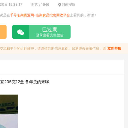
日 15:33:17
浏览：1946
河南安阳
说是在
千寻临期货源网-临期食品批发回收平台
上看到的，谢谢！
已过期
登录查看完整微信
交流和平台的运行维护，请谨慎判断信息真伪。如遇虚假诈骗信息，请
立即举报
205克12盒 备年货的来聊